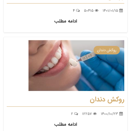
4
50415
1401/01/15
ادامه مطلب
روکش دندان
روکش دندان
2
12257
1400/10/23
ادامه مطلب