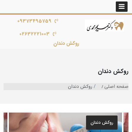
09373495759
02632221003
روکش دندان
روکش دندان
صفحه اصلی
روکش دندان
روکش دندان