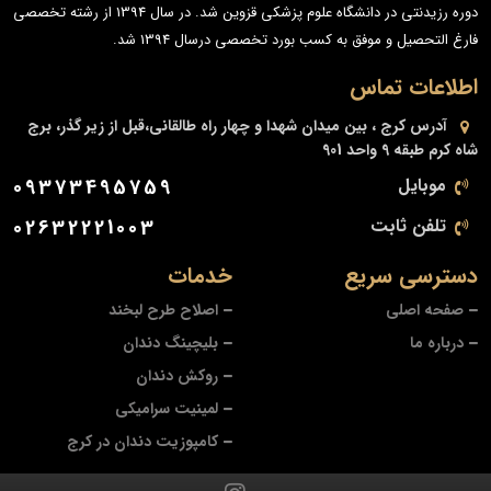
دوره رزیدنتی در دانشگاه علوم پزشکی قزوین شد. در سال 1394 از رشته تخصصی
فارغ التحصیل و موفق به کسب بورد تخصصی درسال 1394 شد.
اطلاعات تماس
آدرس
کرج ، بین میدان شهدا و چهار راه طالقانی،قبل از زیر گذر، برج
شاه کرم طبقه 9 واحد 901
موبایل
09373495759
تلفن ثابت
02632221003
دسترسی سریع
خدمات
صفحه اصلی
اصلاح طرح لبخند
درباره ما
بلیچینگ دندان
روکش دندان
لمینیت سرامیکی
کامپوزیت دندان در کرج