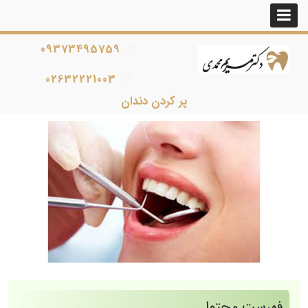
09373495759
02632221003
پر کردن دندان
فهرست محتوا