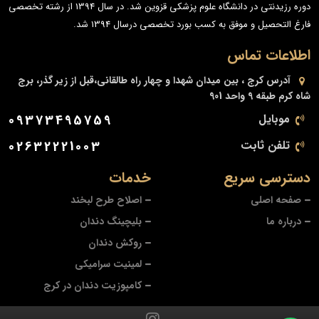
دوره رزیدنتی در دانشگاه علوم پزشکی قزوین شد. در سال 1394 از رشته تخصصی
فارغ التحصیل و موفق به کسب بورد تخصصی درسال 1394 شد.
اطلاعات تماس
آدرس
کرج ، بین میدان شهدا و چهار راه طالقانی،قبل از زیر گذر، برج
شاه کرم طبقه 9 واحد 901
موبایل
09373495759
تلفن ثابت
02632221003
دسترسی سریع
خدمات
صفحه اصلی
اصلاح طرح لبخند
درباره ما
بلیچینگ دندان
روکش دندان
لمینیت سرامیکی
کامپوزیت دندان در کرج