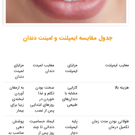
جدول مقایسه ایمپلنت و لمینت دندان
معایب ایمپلنت
مزایای
معایب لمینت
مزایای
ایمپلنت
دندان
لمینت
دندان
هزینه بالا
کارایی
سخت بودن
به ارمغان
مشابه با
تکلم و غذا
آوردن
دندان‌های
خوردن در
لبخندی
طبیعی
روزهای ابتدایی
زیبا برای
پس از نصب
بیمار
طولانی بودن مدت زمان
پایه
ایجاد حساسیت
پوشش
تکمیل درمان
ایمپلنت
دندانی تا چند
دهی
دچار
روز پس از
مناسب بد