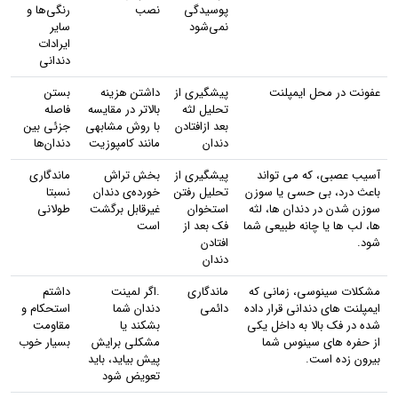
پوسیدگی
نصب
رنگی‌ها و
نمی‌شود
سایر
ایرادات
دندانی
عفونت در محل ایمپلنت
پیشگیری از
داشتن هزینه
بستن
تحلیل لثه
بالاتر در مقایسه
فاصله
بعد ازافتادن
با روش مشابهی
جزئی بین
دندان
مانند کامپوزیت
دندان‌ها
آسیب عصبی، که می تواند
پیشگیری از
بخش تراش
ماندگاری
باعث درد، بی حسی یا سوزن
تحلیل رفتن
خورده‌ی دندان
نسبتا
سوزن شدن در دندان ها، لثه
استخوان
غیرقابل برگشت
طولانی
ها، لب ها یا چانه طبیعی شما
فک بعد از
است
شود.
افتادن
دندان
مشکلات سینوسی، زمانی که
ماندگاری
.اگر لمینت
داشتم
ایمپلنت های دندانی قرار داده
دائمی
دندان شما
استحکام و
شده در فک بالا به داخل یکی
بشکند یا
مقاومت
از حفره های سینوس شما
مشکلی برایش
بسیار خوب
بیرون زده است.
پیش بیاید، باید
تعویض شود