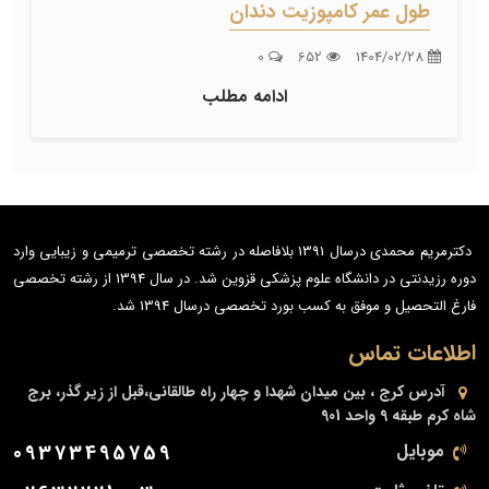
طول عمر کامپوزیت دندان
0
652
1404/02/28
ادامه مطلب
دکترمریم محمدی درسال 1391 بلافاصله در رشته تخصصی ترمیمی و زیبایی وارد
دوره رزیدنتی در دانشگاه علوم پزشکی قزوین شد. در سال 1394 از رشته تخصصی
فارغ التحصیل و موفق به کسب بورد تخصصی درسال 1394 شد.
اطلاعات تماس
آدرس
کرج ، بین میدان شهدا و چهار راه طالقانی،قبل از زیر گذر، برج
شاه کرم طبقه 9 واحد 901
موبایل
09373495759