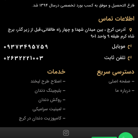
فارغ التحصیل و موفق به کسب بورد تخصصی درسال 1394 شد.
اطلاعات تماس
آدرس
کرج ، بین میدان شهدا و چهار راه طالقانی،قبل از زیر گذر، برج
شاه کرم طبقه 9 واحد 901
موبایل
09373495759
تلفن ثابت
02632221003
دسترسی سریع
خدمات
صفحه اصلی
اصلاح طرح لبخند
درباره ما
بلیچینگ دندان
روکش دندان
لمینیت سرامیکی
کامپوزیت دندان در کرج