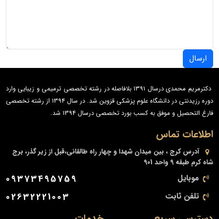
ارسال
دکترمریم محمدی درسال 1391 بلافاصله در رشته تخصصی ترمیمی و زیبایی وارد
دوره رزیدنتی در دانشگاه علوم پزشکی قزوین شد. در سال 1394 از رشته تخصصی
فارغ التحصیل و موفق به کسب بورد تخصصی درسال 1394 شد.
اطلاعات تماس
آدرس
کرج ، بین میدان شهدا و چهار راه طالقانی،قبل از زیر گذر، برج
شاه کرم طبقه 9 واحد 901
موبایل
09373495759
تلفن ثابت
02632221003
دسترسی سریع
خدمات