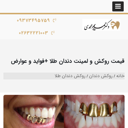
09373495759
02632221003
قیمت روکش و لمینت دندان طلا +فواید و عوارض
خانه
روکش دندان
روکش دندان طلا