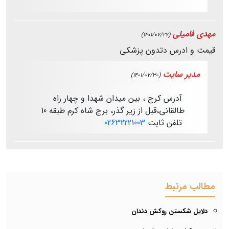
مهدی فامیلی
(1401/07/27)
قیمت و ادرس دتدون پزشکی
مدیر سایت
(1401/07/30)
آدرس کرج ، بین میدان شهدا و چهار راه
طالقانی،قبل از زیر گذر، برج شاه کرم طبقه 10
تلفن ثابت
02632221003
مطالب مرتبط
دلایل شکستن روکش دندان