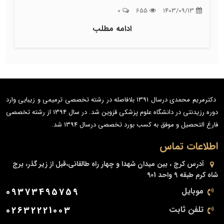
0
655
1403/09/13
ادامه مطلب
دکترمریم محمدی درسال 1391 بلافاصله در رشته تخصصی ترمیمی و زیبایی وارد
دوره رزیدنتی در دانشگاه علوم پزشکی قزوین شد. در سال 1394 از رشته تخصصی
فارغ التحصیل و موفق به کسب بورد تخصصی درسال 1394 شد.
اطلاعات تماس
آدرس
کرج ، بین میدان شهدا و چهار راه طالقانی،قبل از زیر گذر، برج
شاه کرم طبقه 9 واحد 901
موبایل
09373495759
تلفن ثابت
02632221003