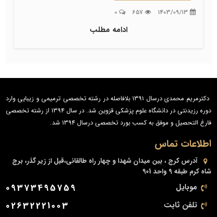
0
657
1403/09/13
ادامه مطلب
دکترمریم محمدی درسال 1391 بلافاصله در رشته تخصصی ترمیمی و زیبایی وارد
دوره رزیدنتی در دانشگاه علوم پزشکی قزوین شد. در سال 1394 از رشته تخصصی
فارغ التحصیل و موفق به کسب بورد تخصصی درسال 1394 شد.
اطلاعات تماس
آدرس
کرج ، بین میدان شهدا و چهار راه طالقانی،قبل از زیر گذر، برج
شاه کرم طبقه 9 واحد 901
موبایل
09373495759
تلفن ثابت
02632221003