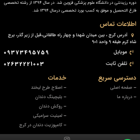
دوره رزیدنتی در دانشگاه علوم پزشکی قزوین شد. در سال 1394 از رشته تخصصی
فارغ التحصیل و موفق به کسب بورد تخصصی درسال 1394 شد.
اطلاعات تماس
آدرس
کرج ، بین میدان شهدا و چهار راه طالقانی،قبل از زیر گذر، برج
شاه کرم طبقه 9 واحد 901
موبایل
09373495759
تلفن ثابت
02632221003
دسترسی سریع
خدمات
صفحه اصلی
اصلاح طرح لبخند
درباره ما
بلیچینگ دندان
روکش دندان
لمینیت سرامیکی
کامپوزیت دندان در کرج