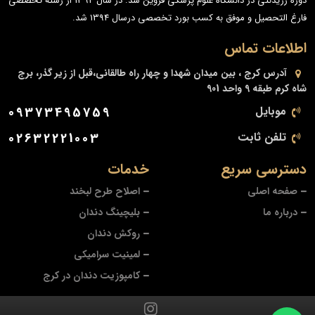
دوره رزیدنتی در دانشگاه علوم پزشکی قزوین شد. در سال 1394 از رشته تخصصی
فارغ التحصیل و موفق به کسب بورد تخصصی درسال 1394 شد.
اطلاعات تماس
آدرس
کرج ، بین میدان شهدا و چهار راه طالقانی،قبل از زیر گذر، برج
شاه کرم طبقه 9 واحد 901
موبایل
09373495759
تلفن ثابت
02632221003
دسترسی سریع
خدمات
صفحه اصلی
اصلاح طرح لبخند
درباره ما
بلیچینگ دندان
روکش دندان
لمینیت سرامیکی
کامپوزیت دندان در کرج