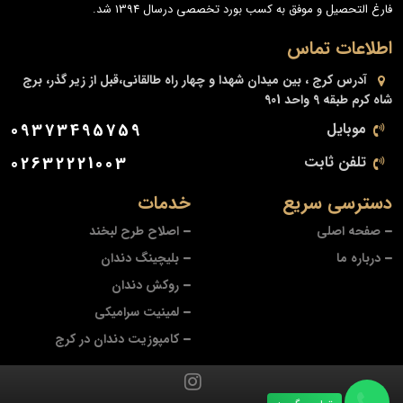
فارغ التحصیل و موفق به کسب بورد تخصصی درسال 1394 شد.
اطلاعات تماس
آدرس
کرج ، بین میدان شهدا و چهار راه طالقانی،قبل از زیر گذر، برج
شاه کرم طبقه 9 واحد 901
موبایل
09373495759
تلفن ثابت
02632221003
دسترسی سریع
خدمات
صفحه اصلی
اصلاح طرح لبخند
درباره ما
بلیچینگ دندان
روکش دندان
لمینیت سرامیکی
کامپوزیت دندان در کرج