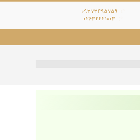
09373495759
02632221003