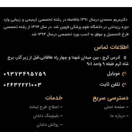
دکترمریم محمدی درسال 1391 بلافاصله در رشته تخصصی ترمیمی و زیبایی وارد
دوره رزیدنتی در دانشگاه علوم پزشکی قزوین شد. در سال 1394 از رشته تخصصی
فارغ التحصیل و موفق به کسب بورد تخصصی درسال 1394 شد.
اطلاعات تماس
آدرس
کرج ، بین میدان شهدا و چهار راه طالقانی،قبل از زیر گذر، برج
شاه کرم طبقه 9 واحد 901
موبایل
09373495759
تلفن ثابت
02632221003
دسترسی سریع
خدمات
صفحه اصلی
اصلاح طرح لبخند
درباره ما
بلیچینگ دندان
روکش دندان