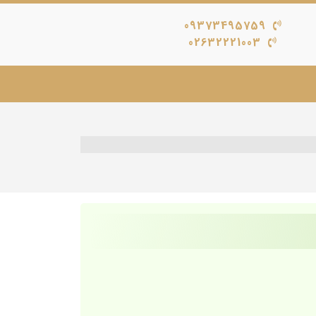
09373495759
02632221003